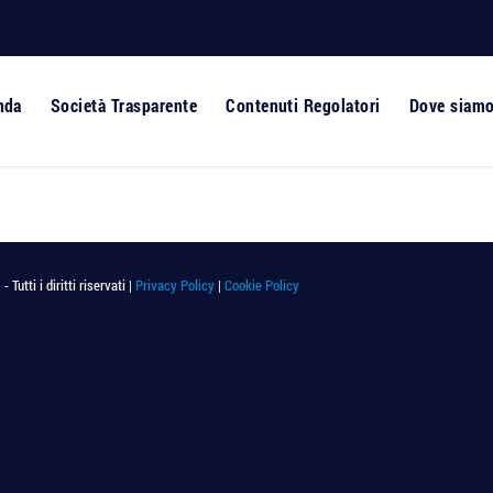
nda
Società Trasparente
Contenuti Regolatori
Dove siam
utti i diritti riservati |
Privacy Policy
|
Cookie Policy