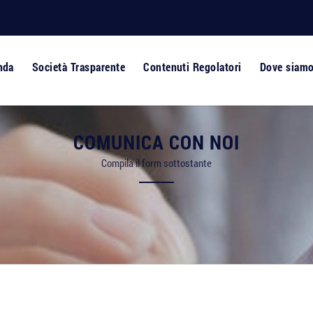
nda
Società Trasparente
Contenuti Regolatori
Dove siam
COMUNICA CON NOI
Compila il form sottostante