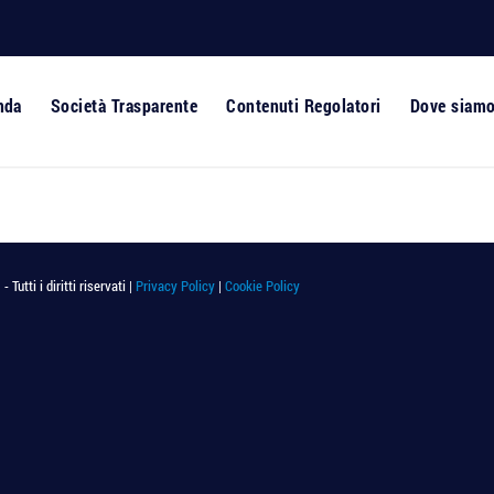
nda
Società Trasparente
Contenuti Regolatori
Dove siam
utti i diritti riservati |
Privacy Policy
|
Cookie Policy