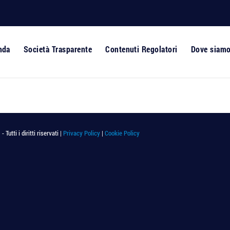
nda
Società Trasparente
Contenuti Regolatori
Dove siam
utti i diritti riservati |
Privacy Policy
|
Cookie Policy