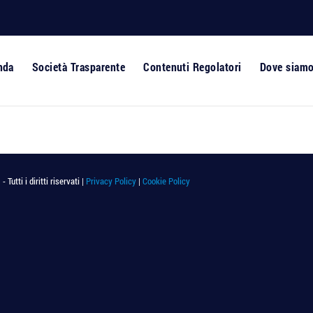
nda
Società Trasparente
Contenuti Regolatori
Dove siam
utti i diritti riservati |
Privacy Policy
|
Cookie Policy