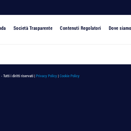
nda
Società Trasparente
Contenuti Regolatori
Dove siam
utti i diritti riservati |
Privacy Policy
|
Cookie Policy