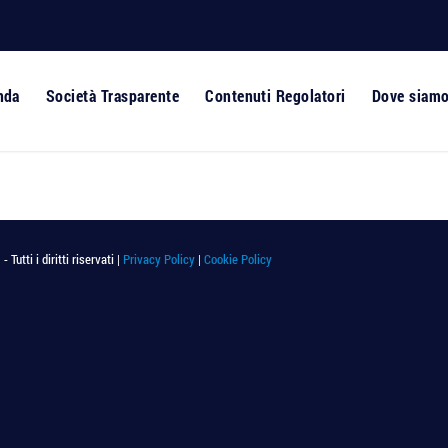
nda
Società Trasparente
Contenuti Regolatori
Dove siam
utti i diritti riservati |
Privacy Policy
|
Cookie Policy