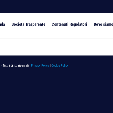
nda
Società Trasparente
Contenuti Regolatori
Dove siam
utti i diritti riservati |
Privacy Policy
|
Cookie Policy