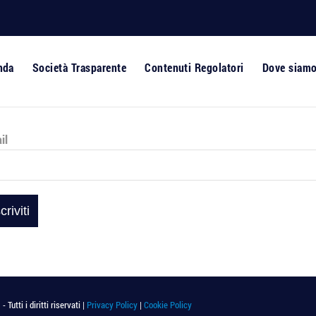
nda
Società Trasparente
Contenuti Regolatori
Dove siam
il
utti i diritti riservati |
Privacy Policy
|
Cookie Policy