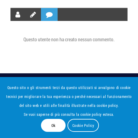
Questo utente non ha creato nessun commento.
Retegas Bari Azienda Municipale Gas P. IVA 05491170725 | © Copyright
Questo sito o gli strumenti terzi da questo utilizzati si avvalgono di cookie
2021 - Tutti i diritti riservati |
Privacy Policy
|
Cookie Policy
tecnici per migliorare la tua esperienza o perché necessari al funzionamento
del sito web e utili alle finalità illustrate nella cookie policy.
Se vuoi saperne di più consulta la cookie policy estesa.
Ok
Cookie Policy